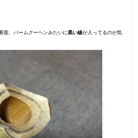
断面、バームクーヘンみたいに
黒い線
が入ってるのが気