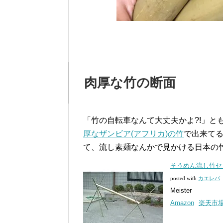
肉厚な竹の断面
「竹の自転車なんて大丈夫かよ?!」とも
厚なザンビア(アフリカ)の竹
で出来てる
て、流し素麺なんかで見かける日本の
そうめん流し竹セット
posted with
カエレバ
Meister
Amazon
楽天市