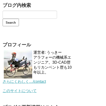
ブログ内検索
プロフィール
運営者: うっきー
アラフォーの機械系エ
ンジニア。3D-CAD歴
もリカンベント歴も10
年以上。
さらにくわしく…/contact
このサイトについて