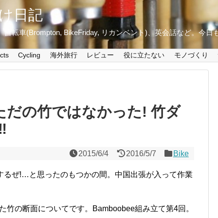
け日記
ini+)、自転車(Brompton, BikeFriday, リカンベント)、英会話など
cts
Cycling
海外旅行
レビュー
役に立たない
モノづくり
はただの竹ではなかった! 竹ダ
︎
2015/6/4
2016/5/7
Bike
工するぜ!…と思ったのもつかの間。中国出張が入って作業
。
った竹の断面についてです。Bamboobee組み立て第4回。