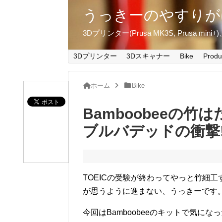
うっきーのやすりが
3Dプリンター(Prusa MK3S, Prusa m
3Dプリンター
3Dスキャナー
Bike
Produ
ホーム
Bike
Bamboobeeの竹
ブルバデッドの衝撃‼
TOEICの受験が終わってやっと竹細
が思うように進まない、うっきーです
今回はBamboobeeのキットで気にな