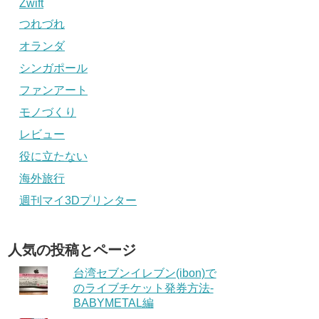
Zwift
つれづれ
オランダ
シンガポール
ファンアート
モノづくり
レビュー
役に立たない
海外旅行
週刊マイ3Dプリンター
人気の投稿とページ
台湾セブンイレブン(ibon)で
のライブチケット発券方法-
BABYMETAL編