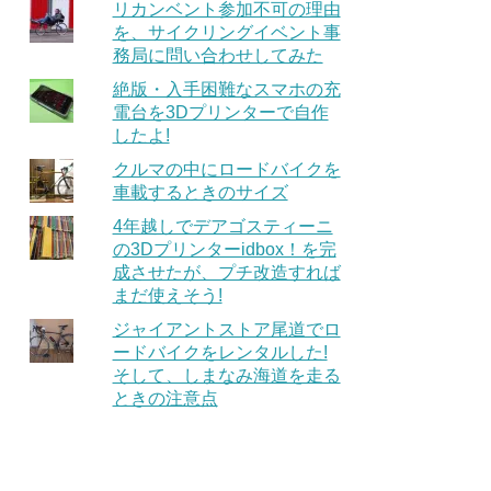
リカンベント参加不可の理由
を、サイクリングイベント事
務局に問い合わせしてみた
絶版・入手困難なスマホの充
電台を3Dプリンターで自作
したよ!
クルマの中にロードバイクを
車載するときのサイズ
4年越しでデアゴスティーニ
の3Dプリンターidbox！を完
成させたが、プチ改造すれば
まだ使えそう!
ジャイアントストア尾道でロ
ードバイクをレンタルした!
そして、しまなみ海道を走る
ときの注意点