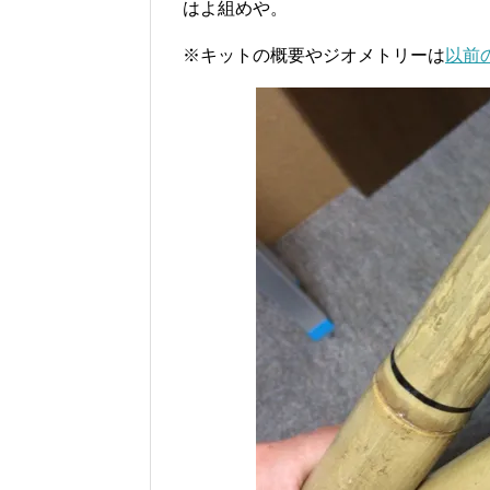
はよ組めや。
※キットの概要やジオメトリーは
以前