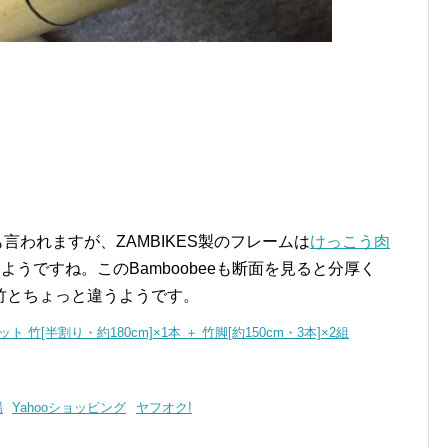
言われますが、ZAMBIKES製のフレームは
けっこう肉
ようですね。このBamboobeeも断面を見ると分厚く
竹とちょっと違うようです。
 竹[半割り・約180cm]×1本 ＋ 竹脚[約150cm・3本]×2組
場
Yahooショッピング
ヤフオク!