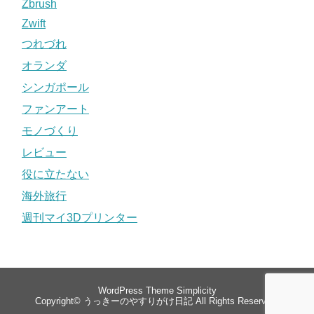
Zbrush
Zwift
つれづれ
オランダ
シンガポール
ファンアート
モノづくり
レビュー
役に立たない
海外旅行
週刊マイ3Dプリンター
WordPress Theme
Simplicity
Copyright©
うっきーのやすりがけ日記
All Rights Reserved.