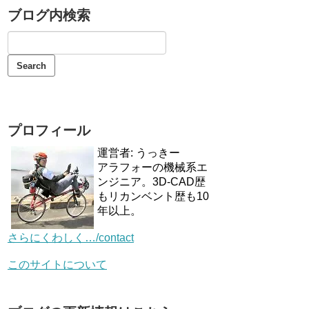
ブログ内検索
プロフィール
運営者: うっきー
アラフォーの機械系エ
ンジニア。3D-CAD歴
もリカンベント歴も10
年以上。
さらにくわしく…/contact
このサイトについて