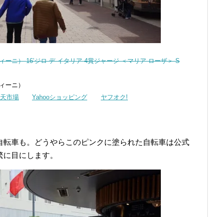
ティーニ） 16’ジロ デ イタリア 4賞ジャージ ＜マリア ローザ＞ S
ティーニ）
天市場
Yahooショッピング
ヤフオク!
自転車も。どうやらこのピンクに塗られた自転車は公式
繁に目にします。