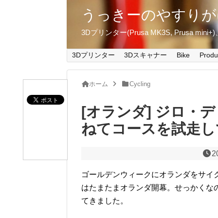
うっきーのやすりが
3Dプリンター(Prusa MK3S, Prusa m
3Dプリンター
3Dスキャナー
Bike
Produ
ホーム
Cycling
[オランダ] ジロ・
ねてコースを試走し
2
ゴールデンウィークにオランダをサイ
はたまたまオランダ開幕。せっかくな
てきました。