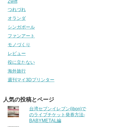
Zwift
つれづれ
オランダ
シンガポール
ファンアート
モノづくり
レビュー
役に立たない
海外旅行
週刊マイ3Dプリンター
人気の投稿とページ
台湾セブンイレブン(ibon)で
のライブチケット発券方法-
BABYMETAL編