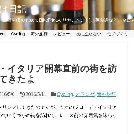
け日記
ini+)、自転車(Brompton, BikeFriday, リカンベント)、英会話など
cts
Cycling
海外旅行
レビュー
役に立たない
モノづくり
デ・イタリア開幕直前の街を訪
てきたよ
016/5/6
2016/5/11
Cycling
,
オランダ
,
海外旅行
クリングしてきたのですが、今年のジロ・デ・イタリア
のでいくつかの街を訪れて、レース前の雰囲気を味わっ