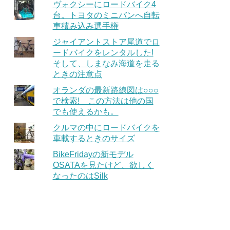
ヴォクシーにロードバイク4
台。トヨタのミニバンへ自転
車積み込み選手権
ジャイアントストア尾道でロ
ードバイクをレンタルした!
そして、しまなみ海道を走る
ときの注意点
オランダの最新路線図は○○○
で検索! この方法は他の国
でも使えるかも。
クルマの中にロードバイクを
車載するときのサイズ
BikeFridayの新モデル
OSATAを見たけど、欲しく
なったのはSilk