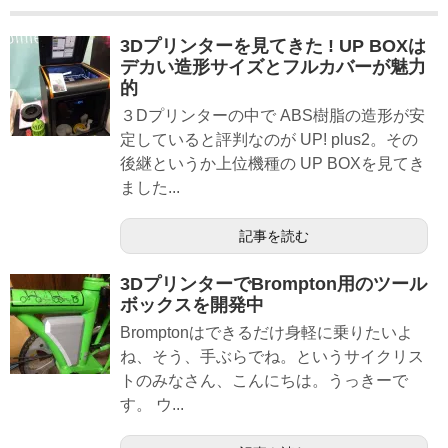
3Dプリンターを見てきた ! UP BOXは
デカい造形サイズとフルカバーが魅力
的
３Dプリンターの中で ABS樹脂の造形が安
定していると評判なのが UP! plus2。その
後継というか上位機種の UP BOXを見てき
ました...
記事を読む
3DプリンターでBrompton用のツール
ボックスを開発中
Bromptonはできるだけ身軽に乗りたいよ
ね、そう、手ぶらでね。というサイクリス
トのみなさん、こんにちは。うっきーで
す。 ウ...