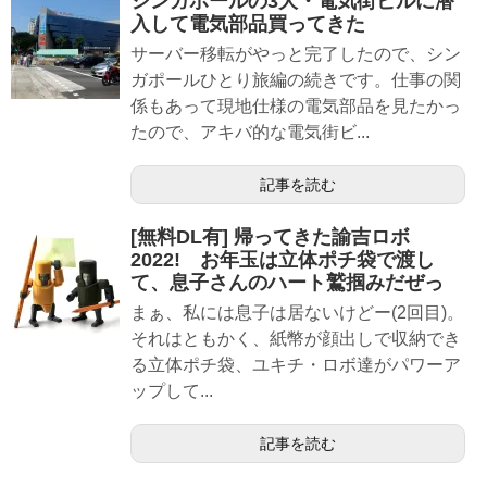
シンガポールの3大・電気街ビルに潜
入して電気部品買ってきた
サーバー移転がやっと完了したので、シン
ガポールひとり旅編の続きです。仕事の関
係もあって現地仕様の電気部品を見たかっ
たので、アキバ的な電気街ビ...
記事を読む
[無料DL有] 帰ってきた諭吉ロボ
2022! お年玉は立体ポチ袋で渡し
て、息子さんのハート鷲掴みだぜっ
まぁ、私には息子は居ないけどー(2回目)。
それはともかく、紙幣が顔出しで収納でき
る立体ポチ袋、ユキチ・ロボ達がパワーア
ップして...
記事を読む