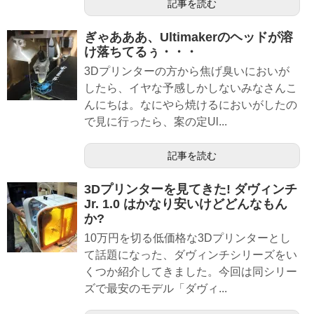
記事を読む
ぎゃあああ、Ultimakerのヘッドが溶
け落ちてるぅ・・・
3Dプリンターの方から焦げ臭いにおいが
したら、イヤな予感しかしないみなさんこ
んにちは。なにやら焼けるにおいがしたの
で見に行ったら、案の定Ul...
記事を読む
3Dプリンターを見てきた! ダヴィンチ
Jr. 1.0 はかなり安いけどどんなもん
か?
10万円を切る低価格な3Dプリンターとし
て話題になった、ダヴィンチシリーズをい
くつか紹介してきました。今回は同シリー
ズで最安のモデル「ダヴィ...