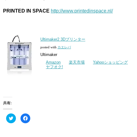
PRINTED IN SPACE
http://www.printedinspace.nl/
Ultimaker2 3Dプリンター
posted with
カエレバ
Ultimaker
Amazon
楽天市場
Yahooショッピング
ヤフオク!
共有:
ク
Facebook
リ
で
ッ
共
ク
有
し
す
て
る