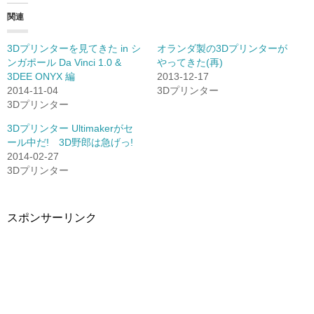
Twitter
に
で
は
関連
共
ク
有
リ
(新
ッ
し
ク
3Dプリンターを見てきた in シ
オランダ製の3Dプリンターが
い
し
ンガポール Da Vinci 1.0 &
やってきた(再)
ウ
て
ィ
く
3DEE ONYX 編
2013-12-17
ン
だ
ド
さ
2014-11-04
3Dプリンター
ウ
い
3Dプリンター
で
(新
開
し
き
い
3Dプリンター Ultimakerがセ
ま
ウ
す)
ィ
ール中だ! 3D野郎は急げっ!
ン
2014-02-27
ド
ウ
3Dプリンター
で
開
き
ま
す)
スポンサーリンク