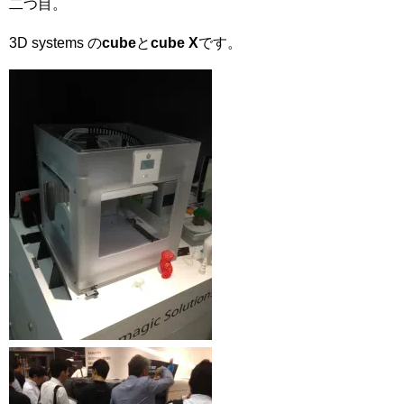
二つ目。
3D systems の
cube
と
cube X
です。