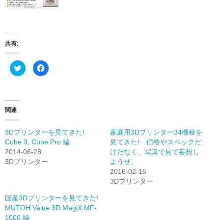
共有:
ク
Facebook
リ
で
ッ
共
ク
有
し
す
て
る
Twitter
に
で
は
関連
共
ク
有
リ
(新
ッ
し
ク
3Dプリンターを見てきた!
家庭用3Dプリンター34機種を
い
し
Cube 3, Cube Pro 編
見てきた! 価格やスペックだ
ウ
て
ィ
く
2014-06-28
けだなく、写真で見て妄想し
ン
だ
ド
さ
3Dプリンター
ようぜ。
ウ
い
2016-02-15
で
(新
開
し
3Dプリンター
き
い
ま
ウ
す)
ィ
国産3Dプリンターを見てきた!
ン
MUTOH Value 3D MagiX MF-
ド
ウ
1000 編
で