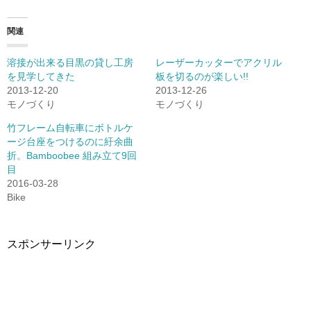
し
す
て
る
Twitter
に
で
は
関連
共
ク
有
リ
(新
ッ
し
ク
溶接が出来る目黒の貸し工房
レーザーカッターでアクリル
い
し
を見学してきた
板を切るのが楽しい!!
ウ
て
ィ
く
2013-12-20
2013-12-26
ン
だ
ド
さ
モノづくり
モノづくり
ウ
い
で
(新
竹フレーム自転車にボトルケ
開
し
き
い
ージ台座をつけるのに紆余曲
ま
ウ
す)
ィ
折。Bamboobee 組み立て9回
ン
目
ド
ウ
2016-03-28
で
開
Bike
き
ま
す)
スポンサーリンク