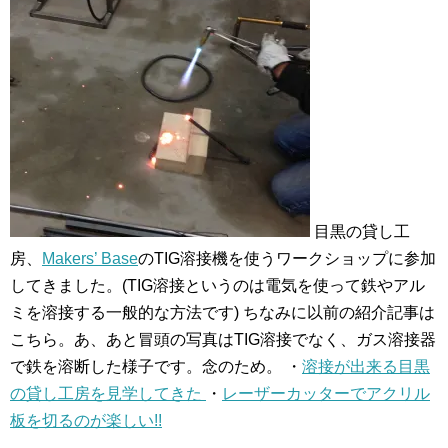
目黒の貸し工
房、
Makers’ Base
のTIG溶接機を使うワークショップに参加
してきました。
(TIG溶接というのは電気を使って鉄やアル
ミを溶接する一般的な方法です)
ちなみに以前の紹介記事は
こちら。あ、あと冒頭の写真はTIG溶接でなく、ガス溶接器
で鉄を溶断した様子です。念のため。
・
溶接が出来る目黒
の貸し工房を見学してきた
・
レーザーカッターでアクリル
板を切るのが楽しい!!