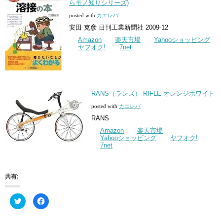
らモノ知りシリーズ)
posted with
カエレバ
安田 克彦 日刊工業新聞社 2009-12
Amazon
楽天市場
Yahooショッピング
ヤフオク!
7net
RANS（ランズ） RIFLE オレンジホワイト
posted with
カエレバ
RANS
Amazon
楽天市場
Yahooショッピング
ヤフオク!
7net
共有:
ク
Facebook
リ
で
ッ
共
ク
有