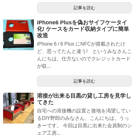
記事を読む
iPhone6 Plusを偽おサイフケータイ
化! ケースをカード収納タイプに簡単
改造
iPhone 6 / 6 Plus にNFCが搭載されたけ
ど、思ってたんと違う! というみなさんこ
んにちは。仕方ないのでクレジットカード
が収...
記事を読む
溶接が出来る目黒の貸し工房を見学し
てきた
自宅への溶接機の設置と接地を渇望してい
るDIY野郎のみなさん、こんにちは。うっ
きーです。 今回は目黒に出来た会員制のシ
ェア工房...