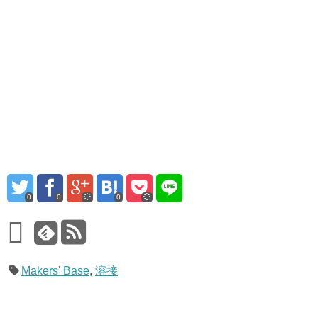
0
0
0
Makers' Base
,
溶接