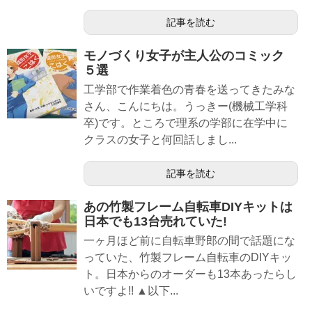
記事を読む
モノづくり女子が主人公のコミック
５選
工学部で作業着色の青春を送ってきたみな
さん、こんにちは。うっきー(機械工学科
卒)です。ところで理系の学部に在学中に
クラスの女子と何回話しまし...
記事を読む
あの竹製フレーム自転車DIYキットは
日本でも13台売れていた!
一ヶ月ほど前に自転車野郎の間で話題にな
っていた、竹製フレーム自転車のDIYキッ
ト。日本からのオーダーも13本あったらし
いですよ!! ▲以下...