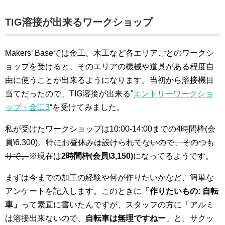
TIG溶接が出来るワークショップ
Makers’ Baseでは金工、木工など各エリアごとのワークシ
ョップを受けると、そのエリアの機械や道具がある程度自
由に使うことが出来るようになります。当初から溶接機目
当てだったので、TIG溶接が出来る”
エントリーワークショ
ップ・金工3
“を受けてみました。
私が受けたワークショップは10:00-14:00までの4時間枠(会
員\6,300)。
特にお昼休みは設けられてないので、そのつも
りで。
※現在は
2時間枠(会員\3,150)
になってるようです。
まずは今までの加工の経験や何が作りたいかなど、簡単な
アンケートを記入します。このときに
「作りたいもの: 自転
車」
って素直に書いたんですが、スタッフの方に「アルミ
は溶接出来ないので、
自転車は無理ですねー
」と、サクッ