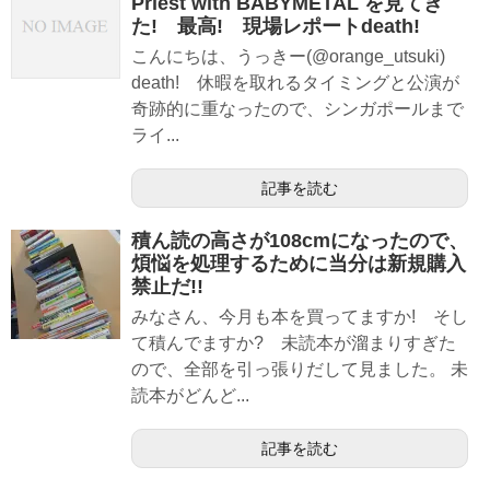
Priest with BABYMETAL を見てき
た! 最高! 現場レポートdeath!
こんにちは、うっきー(@orange_utsuki)
death! 休暇を取れるタイミングと公演が
奇跡的に重なったので、シンガポールまで
ライ...
記事を読む
積ん読の高さが108cmになったので、
煩悩を処理するために当分は新規購入
禁止だ!!
みなさん、今月も本を買ってますか! そし
て積んでますか? 未読本が溜まりすぎた
ので、全部を引っ張りだして見ました。 未
読本がどんど...
記事を読む