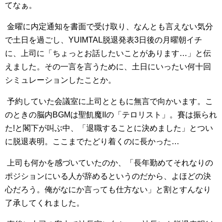
てなぁ。
金曜に内定通知を書面で受け取り、なんとも言えない気分
で土日を過ごし、YUIMTAL脱退発表3日後の月曜朝イチ
に、上司に「ちょっとお話したいことがあります…」と伝
えました。その一言を言うために、土日にいったい何十回
シミュレーションしたことか。
予約していた会議室に上司とともに無言で向かいます。こ
のときの脳内BGMは聖飢魔IIの「テロリスト」。賽は振られ
た!と閣下が叫ぶ中、「退職することに決めました」とつい
に脱退表明。ここまでたどり着くのに長かった…
上司も何かを感づいていたのか、「長年勤めてそれなりの
ポジションにいる人が辞めるというのだから、よほどの決
心だろう。俺がなにか言っても仕方ない」と割とすんなり
了承してくれました。