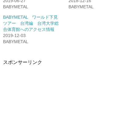
2019-06-27
2018-12-16
で
(新
開
し
BABYMETAL
BABYMETAL
き
い
ま
ウ
す)
ィ
BABYMETAL ワールド下見
ン
ツアー 台湾編 台湾大学総
ド
ウ
合体育館へのアクセス情報
で
開
2019-12-03
き
BABYMETAL
ま
す)
スポンサーリンク