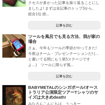
クセスが多かった記事を振り返ることにし
ましたよ! まずは全記事のトップ3から。
総合1位 絶...
記事を読む
ツールを風呂でも見る方法、我が家の
場合
さぁ、今年もツールの季節がやってきた!
今夜はチーム・プレゼンテーションだ! (…
と書いてる間にもう第5ステージです
よ…) ツールに限らず風...
記事を読む
BABYMETALのシンガポール/オース
トラリア公演限定ツアーTシャツのサ
イズは大きめdeath!
みなさんこんにちは、うっきー