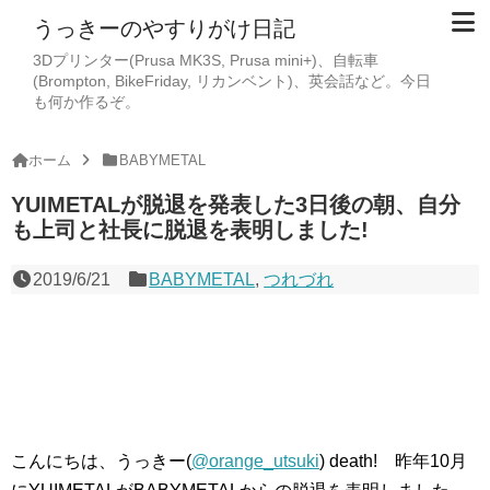
うっきーのやすりがけ日記
3Dプリンター(Prusa MK3S, Prusa mini+)、自転車
(Brompton, BikeFriday, リカンベント)、英会話など。今日
も何か作るぞ。
ホーム
BABYMETAL
YUIMETALが脱退を発表した3日後の朝、自分
も上司と社長に脱退を表明しました!
2019/6/21
BABYMETAL
,
つれづれ
こんにちは、うっきー(
@orange_utsuki
) death! 昨年10月