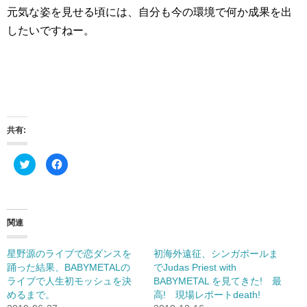
元気な姿を見せる頃には、自分も今の環境で何か成果を出
したいですねー。
共有:
ク
Facebook
リ
で
ッ
共
ク
有
し
す
て
る
Twitter
に
で
は
関連
共
ク
有
リ
(新
ッ
し
ク
星野源のライブで恋ダンスを
初海外遠征、シンガポールま
い
し
踊った結果、BABYMETALの
でJudas Priest with
ウ
て
ィ
く
ライブで人生初モッシュを決
BABYMETAL を見てきた! 最
ン
だ
ド
さ
めるまで。
高! 現場レポートdeath!
ウ
い