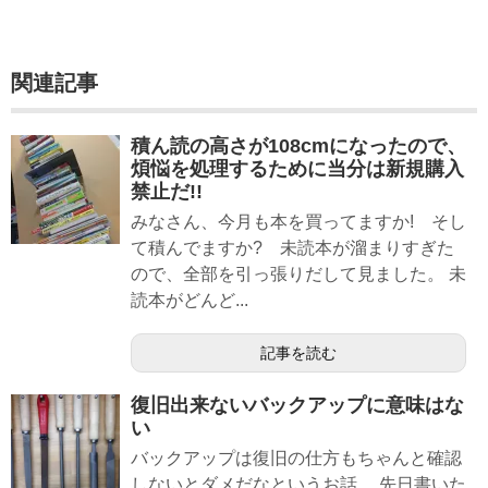
関連記事
積ん読の高さが108cmになったので、
煩悩を処理するために当分は新規購入
禁止だ!!
みなさん、今月も本を買ってますか! そし
て積んでますか? 未読本が溜まりすぎた
ので、全部を引っ張りだして見ました。 未
読本がどんど...
記事を読む
復旧出来ないバックアップに意味はな
い
バックアップは復旧の仕方もちゃんと確認
しないとダメだなというお話。 先日書いた