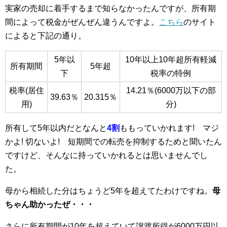
実家の売却に着手するまで知らなかったんですが、所有期
間によって税金がぜんぜん違うんですよ。
こちら
のサイト
によると下記の通り。
5年以
10年以上10年超所有軽減
所有期間
5年超
下
税率の特例
税率(居住
14.21％(6000万以下の部
39.63％
20.315％
用)
分)
所有して5年以内だとなんと
4割
ももっていかれます! マジ
かよ! 切ないよ! 短期間での転売を抑制するためと聞いたん
ですけど、そんなに持っていかれるとは思いませんでし
た。
母から相続した分はちょうど5年を超えてたわけですね。
母
ちゃん助かったぜ・・・
さらに所有期間が10年を超えていて譲渡所得が6000万円以