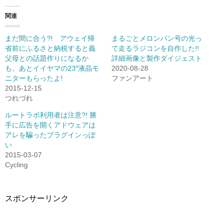
て
る
Twitter
に
で
は
関連
共
ク
有
リ
(新
ッ
し
ク
まだ間に合う?! アウェイ帰
まるごとメロンパン号の光っ
い
し
省前にふるさと納税すると義
て走るラジコンを自作した!!
ウ
て
ィ
く
父母との話題作りになるか
詳細画像と製作ダイジェスト
ン
だ
ド
さ
も。あとイイヤマの23″液晶モ
2020-08-28
ウ
い
ニターもらったよ!
ファンアート
で
(新
開
し
2015-12-15
き
い
ま
ウ
つれづれ
す)
ィ
ン
ルートラボ利用者は注意?! 勝
ド
ウ
手に広告を開くアドウェアは
で
開
アレを騙ったプラグインっぽ
き
い
ま
す)
2015-03-07
Cycling
スポンサーリンク