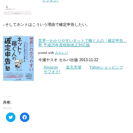
ヤフオク!
↓そしてホントはこういう理由で確定申告したい。
世界一わかりやすいネットで稼ぐ人の「確定申告」
塾 平成25年度税制改正対応版
posted with
カエレバ
今瀬ヤスオ セルバ出版 2013-11-22
Amazon
楽天市場
Yahooショッピング
ヤフオク!
共有:
ク
Facebook
リ
で
ッ
共
ク
有
し
す