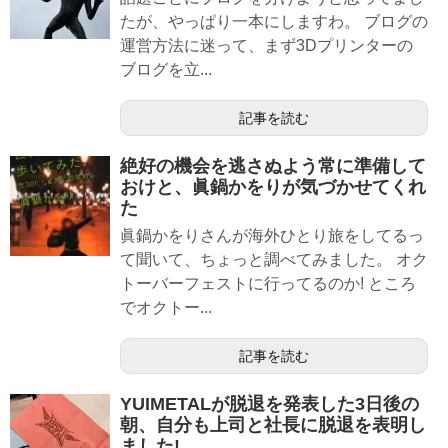
たが、やっぱり一本にしますわ。 ブログの
運営方法に迷って、まず3Dプリンターの
ブログを立...
記事を読む
絶好の機会を逃さぬよう常に準備して
おけと、眞鍋かをりが気づかせてくれ
た
眞鍋かをりさんが海外ひとり旅をしてるっ
て聞いて、ちょっと調べてみました。 オク
トーバーフェストに行ってるのか! ところ
でオクトー...
記事を読む
YUIMETALが脱退を発表した3日後の
朝、自分も上司と社長に脱退を表明し
ました!