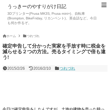
うっきーのやすりがけ日記
3Dプリンター(Prusa MK3S, Prusa mini+)、自転車
(Brompton, BikeFriday, リカンベント)、英会話など。今日
も何か作るぞ。
ホーム
つれづれ
確定申告して分かった実家を手放す時に税金を
減らせる２つの方法。売るタイミングで倍も違
う!
2015/2/26
2016/2/10
つれづれ
今日は確定申告をしたんですが、土地や建物を売った時っ