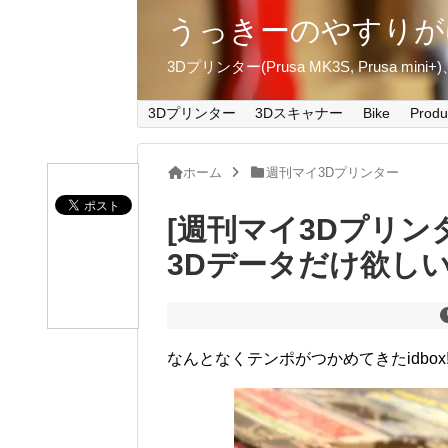
うっきーのやすりが
3Dプリンター(Prusa MK3S, Prusa m
3Dプリンター
3Dスキャナー
Bike
Produ
ホーム
週刊マイ3Dプリンター
[週刊マイ3Dプリン
3Dデータだけ欲し
なんとなくテンポがつかめてきたidbo