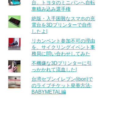
台。トヨタのミニバンへ自転
車積み込み選手権
絶版・入手困難なスマホの充
電台を3Dプリンターで自作
したよ!
リカンベント参加不可の理由
を、サイクリングイベント事
務局に問い合わせしてみた
不機嫌な3Dプリンターに引
っかかれて流血した!
台湾セブンイレブン(ibon)で
のライブチケット発券方法-
BABYMETAL編