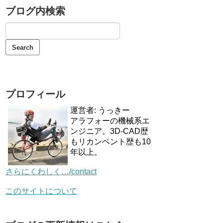
ブログ内検索
プロフィール
運営者: うっきー
アラフォーの機械系エ
ンジニア。3D-CAD歴
もリカンベント歴も10
年以上。
さらにくわしく…/contact
このサイトについて