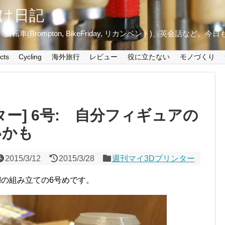
け日記
ini+)、自転車(Brompton, BikeFriday, リカンベント)、英会話など
cts
Cycling
海外旅行
レビュー
役に立たない
モノづくり
ター] 6号: 自分フィギュアの
いかも
2015/3/12
2015/3/28
週刊マイ3Dプリンター
x!の組み立ての6号めです。