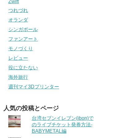
Zwift
つれづれ
オランダ
シンガポール
ファンアート
モノづくり
レビュー
役に立たない
海外旅行
週刊マイ3Dプリンター
人気の投稿とページ
台湾セブンイレブン(ibon)で
のライブチケット発券方法-
BABYMETAL編