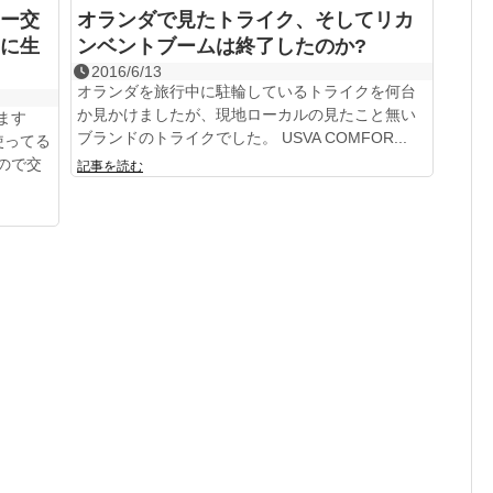
ー交
オランダで見たトライク、そしてリカ
に生
ンベントブームは終了したのか?
2016/6/13
オランダを旅行中に駐輪しているトライクを何台
か見かけましたが、現地ローカルの見たこと無い
ます
ブランドのトライクでした。 USVA COMFOR...
使ってる
ので交
記事を読む