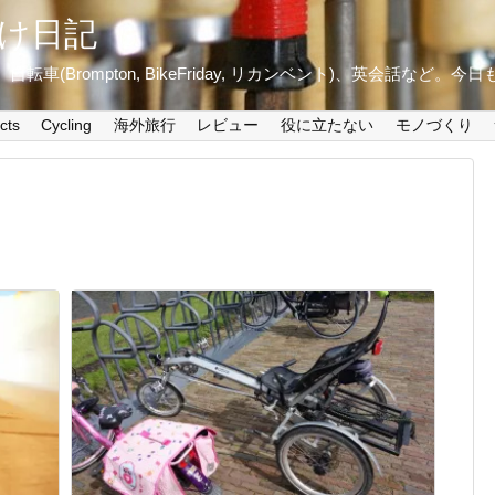
け日記
ini+)、自転車(Brompton, BikeFriday, リカンベント)、英会話など
cts
Cycling
海外旅行
レビュー
役に立たない
モノづくり