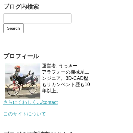
ブログ内検索
プロフィール
運営者: うっきー
アラフォーの機械系エ
ンジニア。3D-CAD歴
もリカンベント歴も10
年以上。
さらにくわしく…/contact
このサイトについて