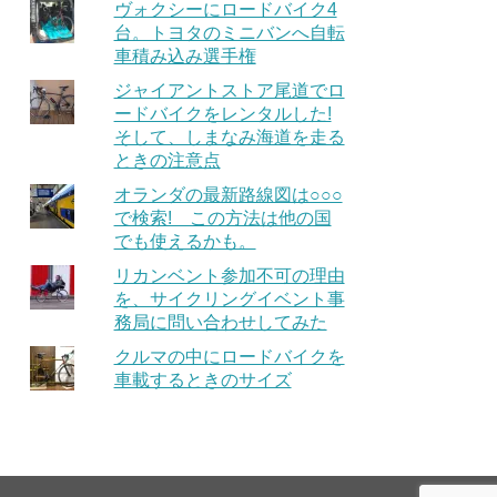
ヴォクシーにロードバイク4
台。トヨタのミニバンへ自転
車積み込み選手権
ジャイアントストア尾道でロ
ードバイクをレンタルした!
そして、しまなみ海道を走る
ときの注意点
オランダの最新路線図は○○○
で検索! この方法は他の国
でも使えるかも。
リカンベント参加不可の理由
を、サイクリングイベント事
務局に問い合わせしてみた
クルマの中にロードバイクを
車載するときのサイズ